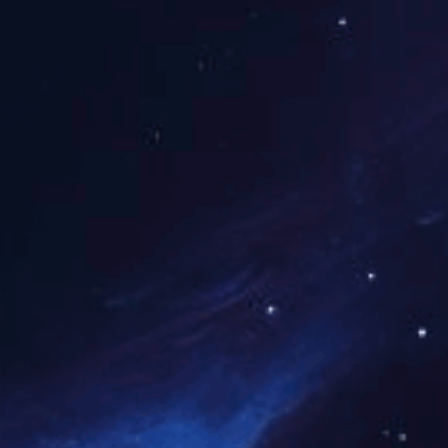
ZYP型瓶罐检验机
查看更多
企业风采
华体网页版登录入口-华体(中国) 现有企业资产2亿元，职工2
售、财务、工会等行政管理处室，极大地提高了企业的管理水
金马机械外景
金马机械外景
金马机械仓库