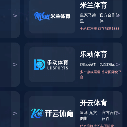
其他轻工机械，专业生产玻璃机械近三十年。本厂生产设备先
，多种产品获得轻工部优质产品称号和山东省优质产品称号。其
鲜、缅甸、埃及、俄罗斯等国家，备受广大用户青睐。
间，设置了技术、生计、质检、销售、财务、工会等行政管理处
驶入了发展快车道，各项经济指标逐年递增，生产形势欣欣向