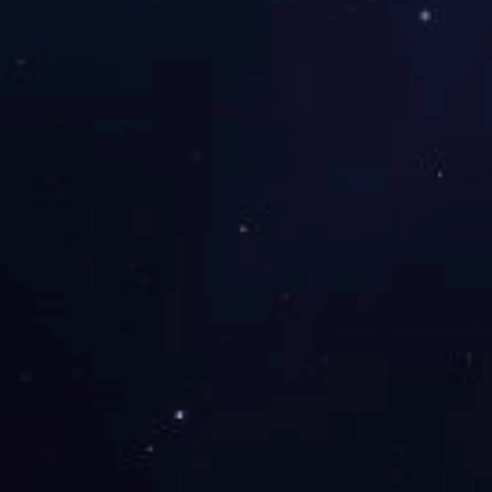
我公司主要产成品有推瓶机、排瓶机、混合机码垛机、捞料机
户青睐。
关于我们
公司简介
荣誉资质
企业风采
产品中心
推瓶机系列
递送机系列
输送机系列
加料机系列
混合机系
华体网页版登录入口-华体(中国)
华体网页版登录入口-华体(中国)
华体网页版登录入口-华体(中国)