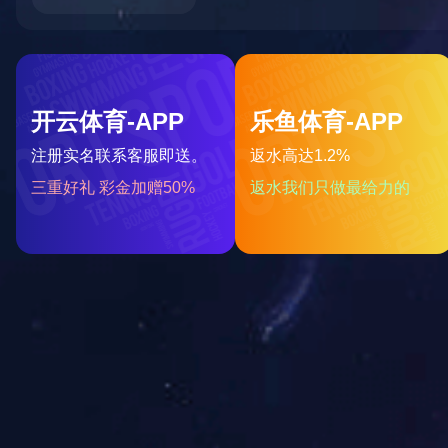
查看更多
产品展示
我公司主要产成品有推瓶机、排瓶机、混合机码垛机、捞料机
户青睐。
推瓶机系列
递送机系列
输送机系列
加料机系列
混合机系列
排瓶机系列
码垛包装线系列
玻璃模具磨光机
缠绕机系列
捆轧机系列
瓶子检验机
BLDT-A型单臂曲线推瓶机