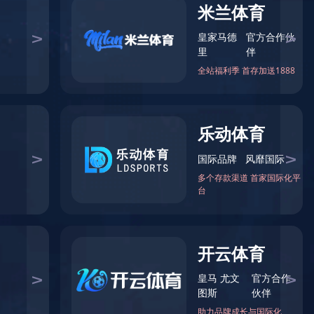
其他轻工机械，专业生产玻璃机械近三十年。本厂生产设备先
，多种产品获得轻工部优质产品称号和山东省优质产品称号。其
鲜、缅甸、埃及、俄罗斯等国家，备受广大用户青睐。
间，设置了技术、生计、质检、销售、财务、工会等行政管理处
驶入了发展快车道，各项经济指标逐年递增，生产形势欣欣向