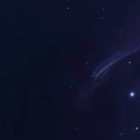
华体网页版登录入口-华体(中国)
BLLH型齿链式横向输送机
BLBS型双推耙加料机
BLQH450型混合机
XXP型系列排瓶机
平推式玻璃瓶罐码垛机