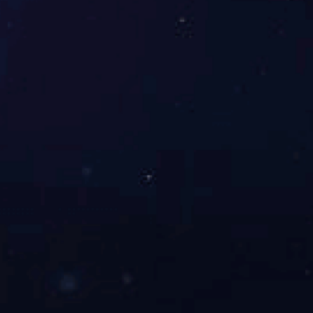
、缠绕机、升降机等，销往全国三十四个省（市）、自治区的五
列
排瓶机系列
码垛机系列
其他玻璃机械产品