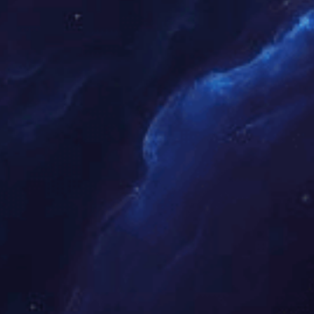
00余人，年产值2.2亿元，利润1800余万元。下设准备、机械
平和工作效率。