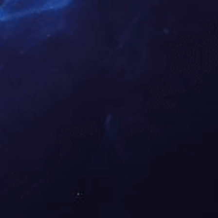
加工、热处理、装配等四个主要车间，设置了技术、生计、质检、销