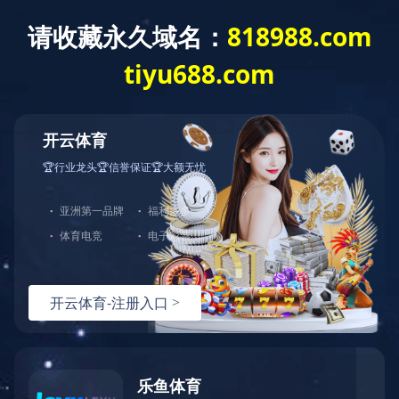
网站首页
关于我们
产品中心
推瓶机系列
递送机系列
输送机系列
加料机系列
混合机系列
排瓶机系列
码垛包装线系列
玻璃模具磨光机
缠绕机系列
捆轧机系列
瓶子检验机
荣誉资质
企业风采
华体网页版登录入口-华体(中国)