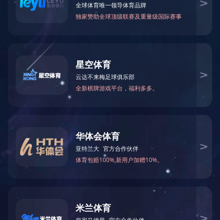
公司简介
荣誉资质
企业风采
当前位置 > 关于我们 > 公司简介
华体网页版登录入口-华体(中国)
华体网页版登录入口-华体(中国) （原滨县轻工机械厂）始建
于一九五四年，先后生产过电光源机械、造纸机械、石油机械
及其他轻工机械，专业生产玻璃机械近三十年。本厂生产设备
先进、技术力量雄厚、拥有完善的质量管理和质量检测体系，
是原轻工部玻璃机械设备定点生产企业。其产品曾荣获国家金
龙奖，多种产品获得轻工部优质产品称号和山东省优质产品称
号。其产品推瓶机、排瓶机、混合机码垛机、捞料机、缠绕
机、升降机等销往全国三十四个省（市）、自治区的五百多个
厂家以及朝鲜、缅甸、埃及、俄罗斯等国家，备受广大用户青
睐。
企业资产2亿元。现有职工200余人，年产值2.2亿元，利润
1800余万元，下设准备、机械加工、热处理、装配等四个主要